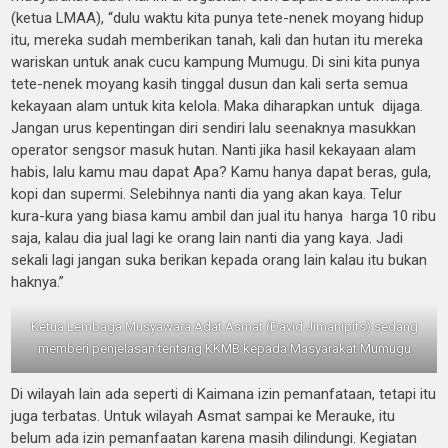
(ketua LMAA), “dulu waktu kita punya tete-nenek moyang hidup
itu, mereka sudah memberikan tanah, kali dan hutan itu mereka
wariskan untuk anak cucu kampung Mumugu. Di sini kita punya
tete-nenek moyang kasih tinggal dusun dan kali serta semua
kekayaan alam untuk kita kelola. Maka diharapkan untuk dijaga.
Jangan urus kepentingan diri sendiri lalu seenaknya masukkan
operator sengsor masuk hutan. Nanti jika hasil kekayaan alam
habis, lalu kamu mau dapat Apa? Kamu hanya dapat beras, gula,
kopi dan supermi. Selebihnya nanti dia yang akan kaya. Telur
kura-kura yang biasa kamu ambil dan jual itu hanya harga 10 ribu
saja, kalau dia jual lagi ke orang lain nanti dia yang kaya. Jadi
sekali lagi jangan suka berikan kepada orang lain kalau itu bukan
haknya.”
Ketua Lembaga Musyawara Adat Asmat (David Jimanipits) sedang
memberi penjelasan tentang KKMB kepada Masyarakat Mumugu
Di wilayah lain ada seperti di Kaimana izin pemanfataan, tetapi itu
juga terbatas. Untuk wilayah Asmat sampai ke Merauke, itu
belum ada izin pemanfaatan karena masih dilindungi. Kegiatan