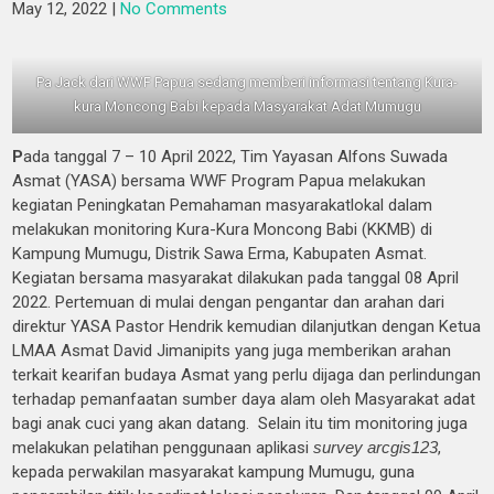
May 12, 2022
|
No Comments
Pa Jack dari WWF Papua sedang memberi informasi tentang Kura-
kura Moncong Babi kepada Masyarakat Adat Mumugu
P
ada tanggal 7 – 10 April 2022, Tim Yayasan Alfons Suwada
Asmat (YASA) bersama WWF Program Papua melakukan
kegiatan Peningkatan Pemahaman masyarakatlokal dalam
melakukan monitoring Kura-Kura Moncong Babi (KKMB) di
Kampung Mumugu, Distrik Sawa Erma, Kabupaten Asmat.
Kegiatan bersama masyarakat dilakukan pada tanggal 08 April
2022. Pertemuan di mulai dengan pengantar dan arahan dari
direktur YASA Pastor Hendrik kemudian dilanjutkan dengan Ketua
LMAA Asmat David Jimanipits yang juga memberikan arahan
terkait kearifan budaya Asmat yang perlu dijaga dan perlindungan
terhadap pemanfaatan sumber daya alam oleh Masyarakat adat
bagi anak cuci yang akan datang. Selain itu tim monitoring juga
melakukan pelatihan penggunaan aplikasi
survey
arcgis123
,
kepada perwakilan masyarakat kampung Mumugu, guna