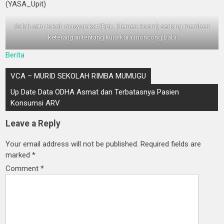
(YASA_Upit)
Salah satu tokoh masyarakat (Bpk. Klemen Koom) sedang memberi
keterangan tentang kura-kura moncong babi
Berita
VCA – MURID SEKOLAH RIMBA MUMUGU
Up Date Data ODHA Asmat dan Terbatasnya Pasien
Konsumsi ARV
Leave a Reply
Your email address will not be published.
Required fields are
marked
*
Comment
*