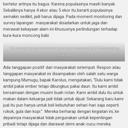
bertelur artinya itu bagus. Karena populasinya masih banyak.
Sebaliknya hanya 4 ekor atau 5 ekor itu berarti populasinya
semakin sedikit, jadi harus dijaga. Pada moment monitoring dan
survey lapangan masyarakat disadarkan untuk jaga dan
merawat kekayaan alam ini khususnya perlindungan terhadap
kura-kura moncong babi.
Tim survey tempat peneluran kura-kura moncong babi disepanjang
kali Fai
Ada tanggapan positif dari masyarakat setempat. Respon atau
tanggapan masyarakat ini disampaikan oleh salah satu warga
kampung Mumugu, bapak Karolus, mengatakan, “Dulu kami tidak
ambil pakai ember tetapi dibungkus pakai daun. Itu kami ambil
bersamaan dengan musim buah rotan. Kami ambil dulu itu untuk
makan dalam keluarga jadi tidak untuk dijual. Sekarang baru kami
jual itu pun hanya untuk beli kebutuhan sehari-hari saja seperti
rokok, gula dan kopi.” Mereka berharap dengan kegiatan ini, ke
depannya masyarakat tidak pergunakan untuk kepentingan
pribadi tetapi dijaga dan diarawat demi anak-cucu mereka.