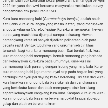
pengambilan titik koordinat lokasi peneluran. Dan tanggal 09 April
2022 tim yasa dan wwf bersama masyarakat melakukan survey
pengambilan titik peneluran KKMB.
Kura-kura moncong babi (
Carretochelys Inculpa
) adalah salah
satu jenis kura-kura langka yang masih lestari, yang merupakan
anggota keluarga
Carretochelidae
. Kura-kura merupakan hewan
purba yang masih bisa dijumpai sampai sekarang. Hewan
bercangkang keras ini banyak dijadikan peliharaan oleh para
pecinta reptil. Bentuk tubuhnya yang unik menjadi ciri khas
tersendiri bagi kura-kura moncong babi. Dari bentuk fisik, kura-
kura moncong babi mempunyai bentuk moncong yang berbeda
dari kebanyakan kura-kura pada umumnya. Kura-kura ini
bermoncong lebih panjang dengan hidung yang mirip babi. Kura-
kura moncong babi juga mempunyai sirip pada bagian kaki yang
berfungsi menyerupai dayung ketika berenang. Ciri fisik dari kura-
kura kura-kura moncong babi bisa dikenali dari cangkangnya
yang bertekstur kasar dan tidak mempunyai sisik bertulang
seperti kebanyakan cangkang kura-kura. Karapas kura-kura kura-
kura moncong babi biasanya berwarna coklat hingga abu-abu
gelap dan plastron berwarna krem.