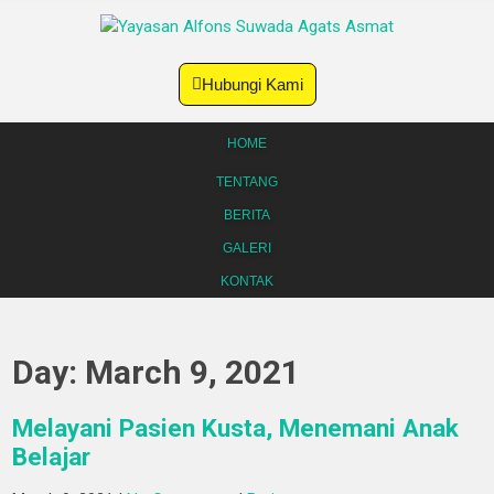
Hubungi Kami
HOME
TENTANG
BERITA
GALERI
KONTAK
Day:
March 9, 2021
Melayani Pasien Kusta, Menemani Anak
Belajar