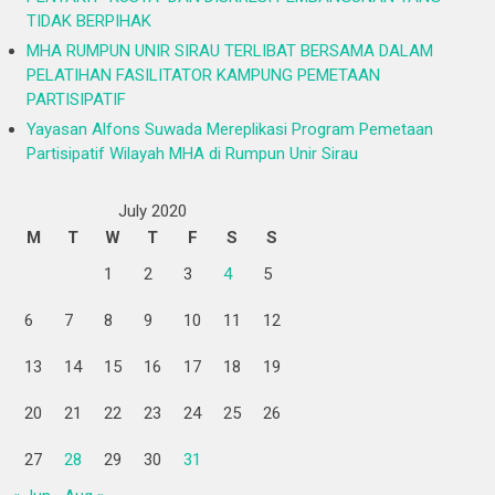
TIDAK BERPIHAK
MHA RUMPUN UNIR SIRAU TERLIBAT BERSAMA DALAM
PELATIHAN FASILITATOR KAMPUNG PEMETAAN
PARTISIPATIF
Yayasan Alfons Suwada Mereplikasi Program Pemetaan
Partisipatif Wilayah MHA di Rumpun Unir Sirau
July 2020
M
T
W
T
F
S
S
1
2
3
4
5
6
7
8
9
10
11
12
13
14
15
16
17
18
19
20
21
22
23
24
25
26
27
28
29
30
31